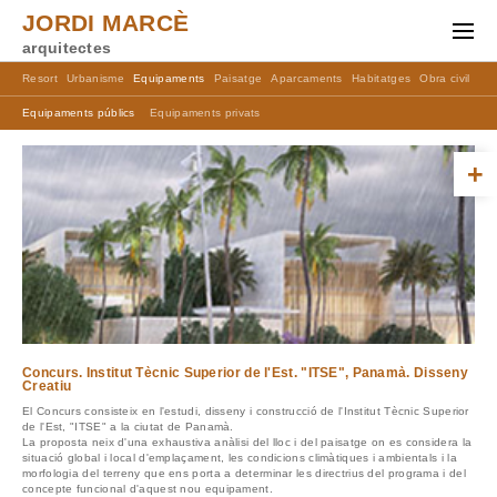
JORDI MARCÈ
arquitectes
Resort
Urbanisme
Equipaments
Paisatge
Aparcaments
Habitatges
Obra civil
Ma
Equipaments públics
Equipaments privats
+
Concurs. Institut Tècnic Superior de l'Est. "ITSE", Panamà. Disseny
Creatiu
El Concurs consisteix en l'estudi, disseny i construcció de l'Institut Tècnic Superior
de l'Est, "ITSE" a la ciutat de Panamà.
La proposta neix d'una exhaustiva anàlisi del lloc i del paisatge on es considera la
situació global i local d'emplaçament, les condicions climàtiques i ambientals i la
morfologia del terreny que ens porta a determinar les directrius del programa i del
concepte funcional d'aquest nou equipament.