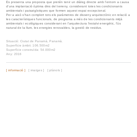
Es presenta una proposta que pretén tenir un diàleg directe amb l'entorn a causa
d'una implantació òptima dins del terreny, considerant totes les condicionants
ambientals i paisatgístiques que formen aquest espai excepcional.
Per a això s'han complert tots els paràmetres de disseny arquitectònic en relació a
les característiques funcionals, de programa a més de les condicionants mitjà
ambientals i ecològiques considerant en l'arquitectura l'estalvi energètic, l'ús
natural de la llum, les energies renovables, la gestió de residus.
Situació: Ciutat de Panamà, Panamà.
Superfície àmbit: 106.500m2
Superfície construïda: 54.000m2
Any: 2016
[ informació ]
[ imatges ]
[ plànols ]