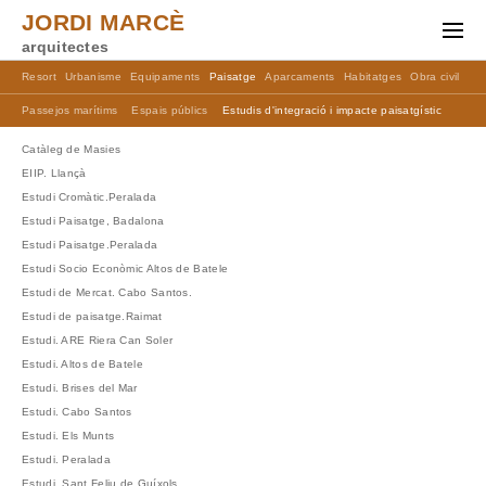
JORDI MARCÈ
arquitectes
Resort
Urbanisme
Equipaments
Paisatge
Aparcaments
Habitatges
Obra civil
Ma
Passejos marítims
Espais públics
Estudis d'integració i impacte paisatgístic
Catàleg de Masies
EIIP. Llançà
Estudi Cromàtic.Peralada
Estudi Paisatge, Badalona
Estudi Paisatge.Peralada
Estudi Socio Econòmic Altos de Batele
Estudi de Mercat. Cabo Santos.
Estudi de paisatge.Raimat
Estudi. ARE Riera Can Soler
Estudi. Altos de Batele
Estudi. Brises del Mar
Estudi. Cabo Santos
Estudi. Els Munts
Estudi. Peralada
Estudi. Sant Feliu de Guíxols.