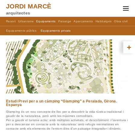
JORDI MARCÈ
arquitectes
Resort
Urbanisme
Equipaments
Paisatge
Aparcaments
Habitatges
Obra civil
Ma
Equipaments públics
Equipaments privats
+
Estudi Previ per a un càmping “Glamping” a Peralada, Girona.
Espanya
Glamping és un nou concepte de lloc per a descobrir la vida rústica tradicional i
gaudir de la naturalesa, però amb les màximes comoditats.
Per a gaudir el turisme actiu: amb múltiples activitats, el descobriment i l'aventura i
per a descansar en contacte amb la naturalesa: amb refugis minimalistes en
contacte amb els elements de l'entorn dins d'un paisatge integrador i dinàmic.