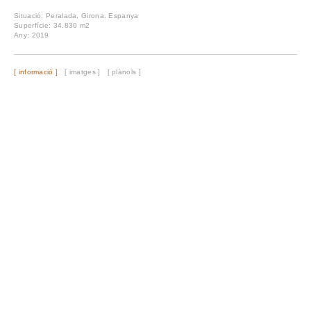
Situació: Peralada, Girona. Espanya
Superfície: 34.830 m2
Any: 2019
[ informació ]
[ imatges ]
[ plànols ]