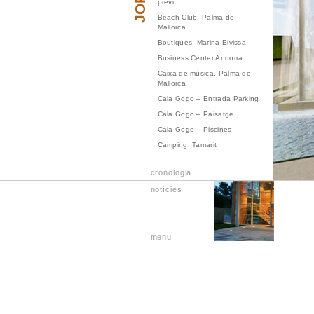
previ
Beach Club. Palma de
Mallorca
Boutiques. Marina Eivissa
Business Center Andorra
Caixa de música. Palma de
Mallorca
Cala Gogo – Entrada Parking
Cala Gogo – Paisatge
Cala Gogo – Piscines
Camping. Tamarit
Caseta de L'Estany. Roses,
Girona
cronologia
Casino. Andorra
notícies
Centre Cultural Badalona
Centre Formació. Madrid
Centre Formació. Madrid
menu
Centre Formació. Teià
Centre Formació. Ávila
Centre Geriàtric. Barcelona
Centre comercial. Sabadell
Club Tennis. Tarragona