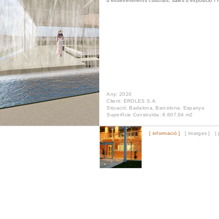
d'esdeveniments culturals, sales d'exposició 
Any: 2020
Client: EROLES S.A.
Situació: Badalona, Barcelona. Espanya
Superfície Construïda: 8.607,64 m2
[ informació ]
[ imatges ]
[