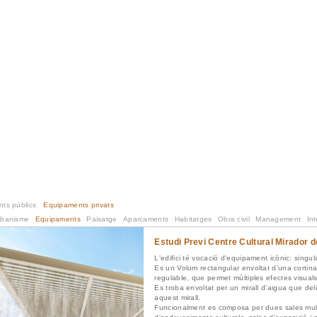
ts públics
Equipaments privats
rbanisme
Equipaments
Paisatge
Aparcaments
Habitatges
Obra civil
Management
Int
Estudi Previ Centre Cultural Mirador
L'edifici té vocació d'equipament icònic: singular
Es un Volum rectangular envoltat d’una cortina 
regulable, que permet múltiples efectes visuals
Es troba envoltat per un mirall d'aigua que del
aquest mirall.
Funcionalment es composa per dues sales multi