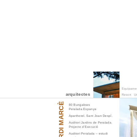
Equipamen
arquitectes
Resort
U
JORDI MARCÈ
80 Bungalows
Peralada.Espanya
Aparthotel. Sant Joan Despí.
Auditori Jardins de Peralada.
Projecte d’Execució
Auditori Peralada – estudi