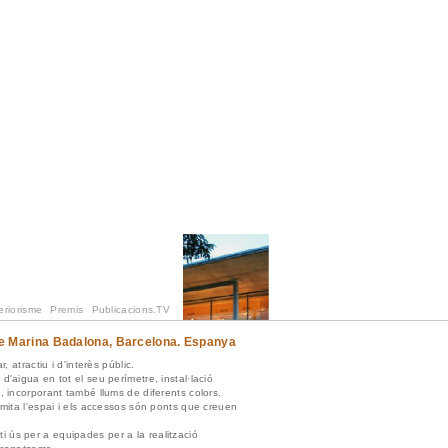
eriorisme
Premis
Publicacions.TV
 de Marina Badalona, Barcelona. Espanya
, atractiu i d'interès públic.
d'aigua en tot el seu perímetre, instal·lació
, incorporant també llums de diferents colors.
imita l'espai i els accessos són ponts que creuen
 ús per a equipades per a la realització