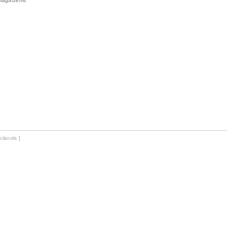
i magatzems
 plànols ]