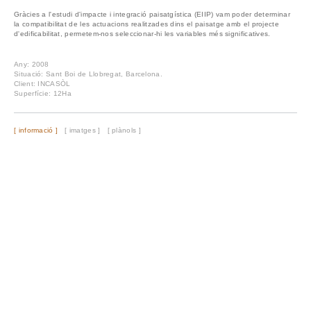
Gràcies a l'estudi d'impacte i integració paisatgística (EIIP) vam poder determinar
la compatibilitat de les actuacions realitzades dins el paisatge amb el projecte
d'edificabilitat, permetem-nos seleccionar-hi les variables més significatives.
Any: 2008
Situació: Sant Boi de Llobregat, Barcelona.
Client: INCASÒL
Superfície: 12Ha
[ informació ]
[ imatges ]
[ plànols ]