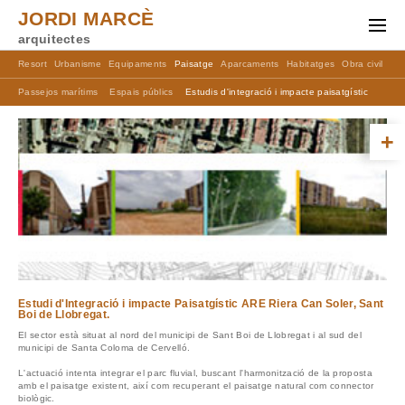
JORDI MARCÈ
arquitectes
Resort
Urbanisme
Equipaments
Paisatge
Aparcaments
Habitatges
Obra civil
Ma
Passejos marítims
Espais públics
Estudis d'integració i impacte paisatgístic
+
Estudi d'Integració i impacte Paisatgístic ARE Riera Can Soler, Sant
Boi de Llobregat.
El sector està situat al nord del municipi de Sant Boi de Llobregat i al sud del
municipi de Santa Coloma de Cervelló.
L'actuació intenta integrar el parc fluvial, buscant l'harmonització de la proposta
amb el paisatge existent, així com recuperant el paisatge natural com connector
biològic.