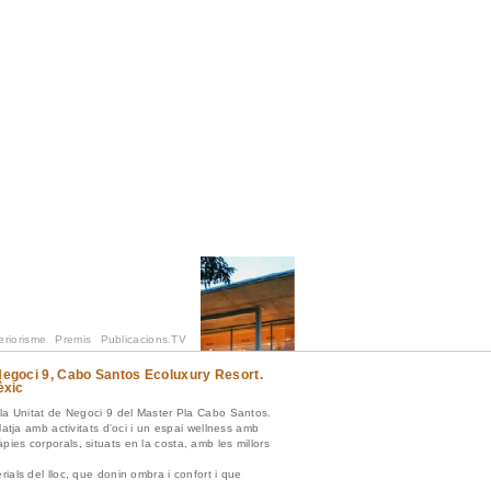
eriorisme
Premis
Publicacions.TV
Negoci 9, Cabo Santos Ecoluxury Resort.
èxic
la Unitat de Negoci 9 del Master Pla Cabo Santos.
atja amb activitats d'oci i un espai wellness amb
eràpies corporals, situats en la costa, amb les millors
als del lloc, que donin ombra i confort i que