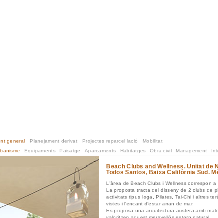
nt general
Planejament derivat
Projectes reparcel·lació
Mobilitat
rbanisme
Equipaments
Paisatge
Aparcaments
Habitatges
Obra civil
Management
Int
Beach Clubs and Wellness. Unitat de 
Todos Santos, Baixa Califòrnia Sud. M
L'àrea de Beach Clubs i Wellness correspon a 
La proposta tracta del disseny de 2 clubs de pl
activitats tipus Ioga, Pilates, Tai-Chi i altres t
vistes i l'encant d'estar arran de mar.
Es proposa una arquitectura austera amb materi
valoritzen aquest meravellós entorn natural.