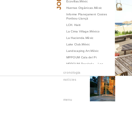
Ecovillas.Mèxic
Huertas Orgánicas.Mèxic
Informe Planejament Costes
Portbou-Llançà
LCH. Haiti
La Cima Village.México
La Hacienda.Mèxic
Lake Club.Mèxic
Landscaping Art.Mèxic
MPPOUM Cala del Pi
MPPOUM Peralada – Les
Montserrades
cronologia
Modificació Puntual. Calonge
notícies
POUM. Altafulla
POUM. Calonge
POUM. Nucli de Ferran
menu
POUM. Pals
POUM. Quart
Residència. Mèxic
Resort Platja.Mèxic
Retirement Resort.México