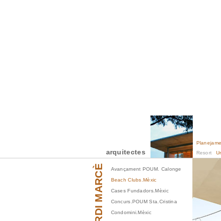
Planejame
arquitectes
Resort
U
JORDI MARCÈ
Avançament POUM. Calonge
Beach Clubs.Mèxic
Cases Fundadors.Mèxic
Concurs.POUM Sta.Cristina
Condomini.Mèxic