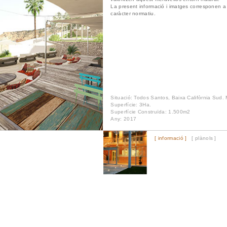
La present informació i imatges corresponen a
caràcter normatiu.
Situació: Todos Santos, Baixa Califòrnia Sud. 
Superfície: 3Ha.
Superfície Construïda: 1.500m2
Any: 2017
[ informació ]
[ plànols ]