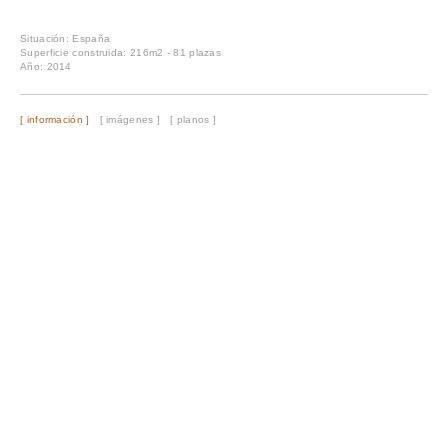
Situación: España
Superficie construida: 216m2 - 81 plazas
Año: 2014
[ información ]
[ imágenes ]
[ planos ]