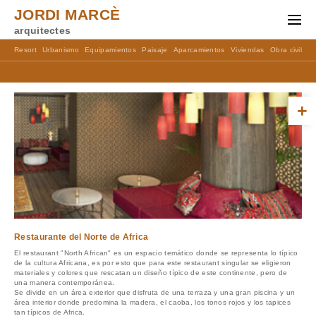
JORDI MARCÈ
arquitectes
Resort
Urbanismo
Equipamientos
Paisaje
Aparcamientos
Viviendas
Obra civil
M
+
Restaurante del Norte de África
El restaurant "North African" es un espacio temático donde se representa lo típico
de la cultura Africana, es por esto que para este restaurant singular se eligieron
materiales y colores que rescatan un diseño típico de este continente, pero de
una manera contemporánea.
Se divide en un área exterior que disfruta de una terraza y una gran piscina y un
área interior donde predomina la madera, el caoba, los tonos rojos y los tapices
tan típicos de Africa.