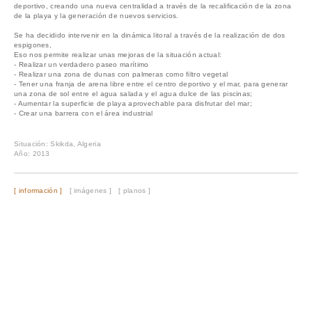
deportivo, creando una nueva centralidad a través de la recalificación de la zona
de la playa y la generación de nuevos servicios.
Se ha decidido intervenir en la dinámica litoral a través de la realización de dos
espigones,
Eso nos permite realizar unas mejoras de la situación actual:
- Realizar un verdadero paseo marítimo
- Realizar una zona de dunas con palmeras como filtro vegetal
- Tener una franja de arena libre entre el centro deportivo y el mar, para generar
una zona de sol entre el agua salada y el agua dulce de las piscinas;
- Aumentar la superficie de playa aprovechable para disfrutar del mar;
- Crear una barrera con el área industrial
Situación: Skikda, Algeria
Año: 2013
[ información ]
[ imágenes ]
[ planos ]