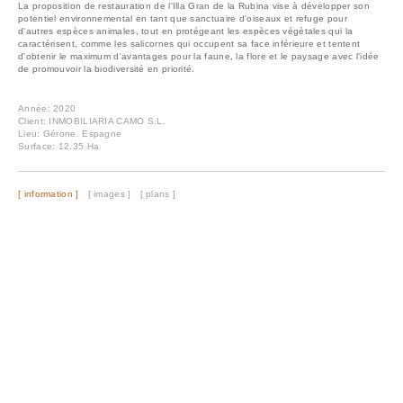
La proposition de restauration de l'Illa Gran de la Rubina vise à développer son
potentiel environnemental en tant que sanctuaire d'oiseaux et refuge pour
d'autres espèces animales, tout en protégeant les espèces végétales qui la
caractérisent, comme les salicornes qui occupent sa face inférieure et tentent
d'obtenir le maximum d'avantages pour la faune, la flore et le paysage avec l'idée
de promouvoir la biodiversité en priorité.
Année: 2020
Client: INMOBILIARIA CAMO S.L.
Lieu: Gérone. Espagne
Surface: 12.35 Ha
[ information ]
[ images ]
[ plans ]