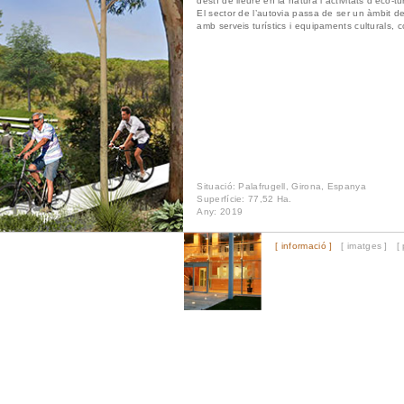
destí de lleure en la natura i activitats d’eco-tu
El sector de l’autovia passa de ser un àmbit de
amb serveis turístics i equipaments culturals, c
Situació: Palafrugell, Girona, Espanya
Superfície: 77,52 Ha.
Any: 2019
[ informació ]
[ imatges ]
[