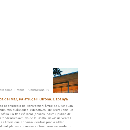
eriorisme
Premis
Publicacions.TV
a del Mar, Palafrugell, Girona. Espanya
s oportunitats de transformar l’àmbit de l’Avinguda
culturals, turístiques, educatives i de lleure) amb un
òria i la tradició local (boscos, parcs i jardins de
es tendències actuals de la Costa Brava: un ventall
ais efímers que donaran identitat pròpia al lloc,
ial múltiple: un connector cultural, una via verda, un