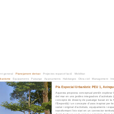
nt general
Planejament derivat
Projectes reparcel·lació
Mobilitat
rbanisme
Equipaments
Paisatge
Aparcaments
Habitatges
Obra civil
Management
Int
Pla Especial Urbanístic PEU 1, Avingud
Aquesta proposta conceptual pretén explorar le
del mar en uns jardins integradors d’activitats (
concepte de disseny de paisatge basat en la hist
l’Empordà) i un concepte d’usos inspirat per l
variat i original d’activitats, equipaments i esp
transformant l’eix viari en un connector territor