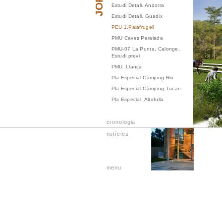
Estudi Detall. Andorra
Estudi Detall. Guadix
PEU 1.Palafrugell
PMU Caves Peralada
PMU-07 La Punta, Calonge.
Estudi previ
PMU. Llança
Pla Especial Càmping Riu
Pla Especial Càmping Tucan
Pla Especial. Altafulla
Pla Especial. Altafulla
Pla Especial. Sant Feliu
cronologia
Pla Especial. Torredembarra
notícies
Pla Especial.Girona
Pla Ordenació.Girona
Pla Parcial Rambla Fanals
menu
Pla Parcial SUD 01 - Ridaura
Pla Parcial. Brises del Mar
Pla Parcial. Cassà
Pla Parcial. Els Munts
Pla Parcial. Guadix Golf