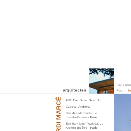
Planejame
arquitectes
Resort
U
JORDI MARCÈ
ARE Can Soler. Sant Boi
Cabeca. Andorra
Cité des Martinets. Le
Kremlin-Bicêtre - París
Eco-barri Lech Walesa. Le
Kremlin-Bicêtre - París