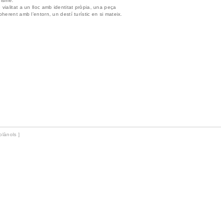
risme.
 vialitat a un lloc amb identitat pròpia, una peça
oherent amb l’entorn, un destí turístic en si mateix.
 plànols ]