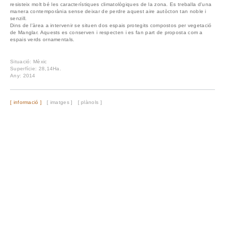
resisteix molt bé les característiques climatològiques de la zona. Es treballa d'una
manera contemporània sense deixar de perdre aquest aire autòcton tan noble i
senzill.
Dins de l'àrea a intervenir se situen dos espais protegits compostos per vegetació
de Manglar. Aquests es conserven i respecten i es fan part de proposta com a
espais verds ornamentals.
Situació: Mèxic
Superfície: 28,14Ha.
Any: 2014
[ informació ]
[ imatges ]
[ plànols ]