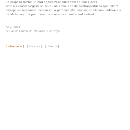
Es proposa també un nou aparcament subterrani de 350 places.
Com a element singular se situa una nova torre de control portuària que alhora
alberga un restaurant mirador en la part més alta, inspirat en els fars tradicionals
de Mallorca i una gran noria mirador com a contrapunt vertical.
Any: 2014
Situació: Palma de Mallorca, Espanya
[ informació ]
[ imatges ]
[ plànols ]