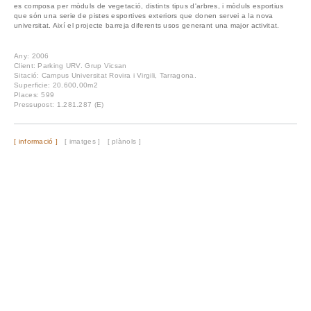
es composa per mòduls de vegetació, distints tipus d'arbres, i mòduls esportius
que són una serie de pistes esportives exteriors que donen servei a la nova
universitat. Així el projecte barreja diferents usos generant una major activitat.
Any: 2006
Client: Parking URV. Grup Vicsan
Sitació: Campus Universitat Rovira i Virgili, Tarragona.
Superficie: 20.600,00m2
Places: 599
Pressupost: 1.281.287 (E)
[ informació ]
[ imatges ]
[ plànols ]